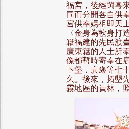
福宮，後經閩粵
同而分開各自供
宮供奉媽祖即天
〈金身為軟身打
籍福建的先民渡
廣東籍的人士所
像都暫時寄奉在
下堡，廣褒等七
久。後來，拓墾
霧地區的員林，