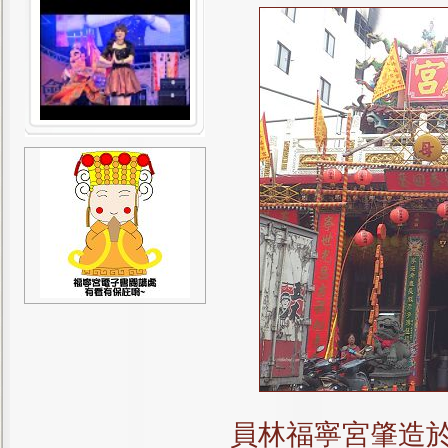
員林福寧宮肇造