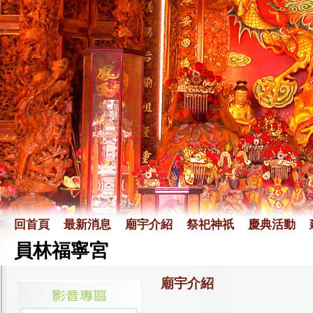
回首頁
最新消息
廟宇介紹
祭祀神祇
慶典活動
員林福寧宮
廟宇介紹