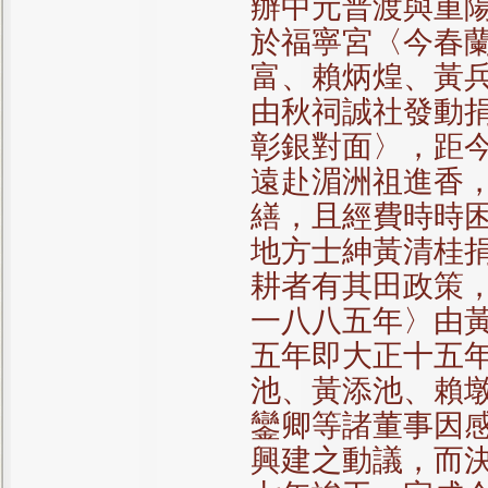
辦中元普渡與重
於福寧宮〈今春
富、賴炳煌、黃
由秋祠誠社發動
彰銀對面〉，距
遠赴湄洲祖進香
繕，且經費時時
地方士紳黃清桂
耕者有其田政策
一八八五年〉由
五年即大正十五
池、黃添池、賴
鑾卿等諸董事因
興建之動議，而