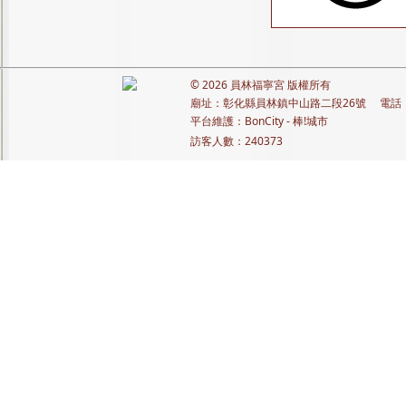
© 2026
員林福寧宮
版權所有
廟址：彰化縣員林鎮中山路二段26號 電話：+88
平台維護：
BonCity - 棒!城市
訪客人數：
240373