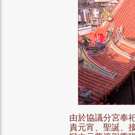
由於協議分宮奉
責元宵、聖誕、