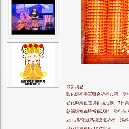
最新消息
彰化媽福寧宮聯合祈福典禮 明
彰化縣媽祖遶境祈福活動 7日
彰縣媽祖遶境祈福活動 發行個
2012彰化縣媽祖遶境祈福 拜
彰化媽祖遶境 10/7起駕