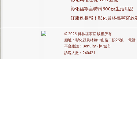
彰化福寧宮特購600份生活用品
好康逗相報！彰化員林福寧宮於
© 2026
員林福寧宮
版權所有
廟址：彰化縣員林鎮中山路二段26號 電話：+88
平台維護：
BonCity - 棒!城市
訪客人數：
240421