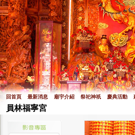
回首頁
最新消息
廟宇介紹
祭祀神祇
慶典活動
員林福寧宮